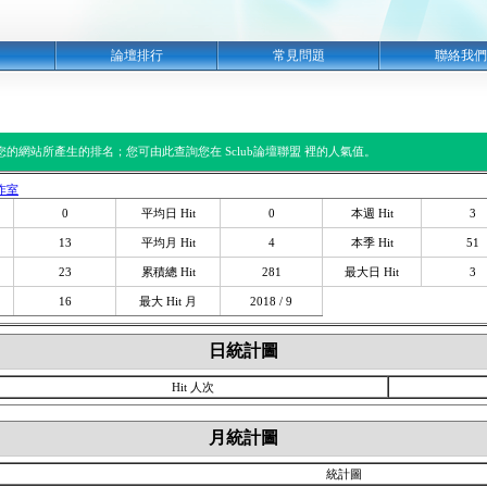
明
論壇排行
常見問題
聯絡我們
閱您的網站所產生的排名；您可由此查詢您在 Sclub論壇聯盟 裡的人氣值。
作室
0
平均日 Hit
0
本週 Hit
3
13
平均月 Hit
4
本季 Hit
51
23
累積總 Hit
281
最大日 Hit
3
16
最大 Hit 月
2018 / 9
日統計圖
Hit 人次
月統計圖
統計圖