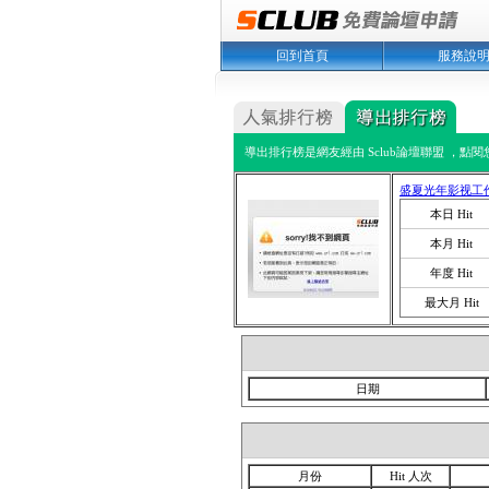
回到首頁
服務說
導出排行榜是網友經由 Sclub論壇聯盟 ，點
盛夏光年影视工
本日 Hit
本月 Hit
年度 Hit
最大月 Hit
日期
月份
Hit 人次