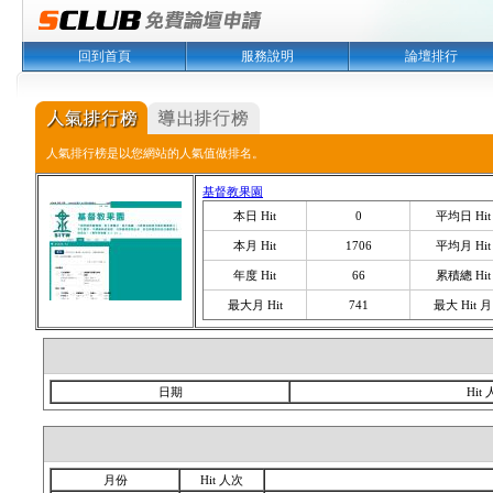
回到首頁
服務說明
論壇排行
人氣排行榜是以您網站的人氣值做排名。
基督教果園
本日 Hit
0
平均日 Hit
本月 Hit
1706
平均月 Hit
年度 Hit
66
累積總 Hit
最大月 Hit
741
最大 Hit 月
日期
Hit
月份
Hit 人次