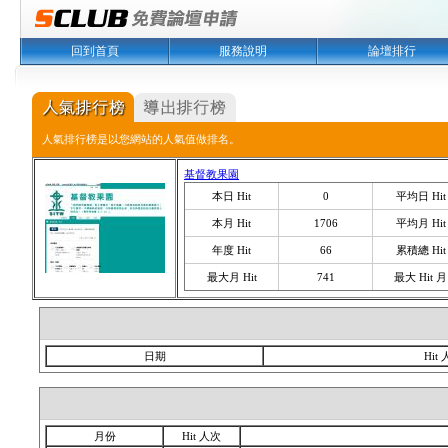
回到首頁
服務說明
論壇排行
人氣排行榜是以您網站的人氣值做排名。
基督教果園
本日 Hit
0
平均日 Hit
本月 Hit
1706
平均月 Hit
年度 Hit
66
累積總 Hit
最大月 Hit
741
最大 Hit 月
日期
Hit
月份
Hit 人次