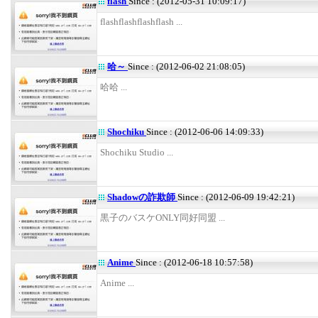
flash
Since : (2012-05-31 10:09:17)
flashflashflashflash ...
哈～
Since : (2012-06-02 21:08:05)
哈哈 ...
Shochiku
Since : (2012-06-06 14:09:33)
Shochiku Studio ...
Shadowの詐欺師
Since : (2012-06-09 19:42:21)
黒子のバスケONLY同好同盟 ...
Anime
Since : (2012-06-18 10:57:58)
Anime ...