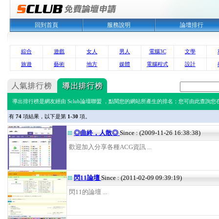
回到首頁
服務說明
論壇排行
綜合
遊戲
女人
男人
電腦3C
文學
旅遊
藝術
地方
媒體
電腦程式
設計
導出排行榜是網友經由 Sclub論壇聯盟 ，點閱您的網站所產生的排名；您可由此查詢您在 
有
74
項結果，以下是第
1-30
項。
◎曲終，人散◎
Since : (2009-11-26 16:38:38)
歡迎加入分享各種ACG資訊 ...
閃11論壇
Since : (2011-02-09 09:39:19)
閃11的論壇 ...