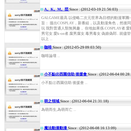
A。K。M。団
Since : (2012-03-19 21:56:03)
GALGAME最高 以侵略二次元世界為目標的動漫軍團~
旨： 搵出COSPLAY，新番組，以及動漫角色，然後
玩 我對普通人類無興趣， 你地如果係.COSPLAY者.愛
男宅女.愛k-on者.腐男腐女.毒男毒女.偽娘偽郎.. 就儘
以上 ...
咖啡
Since : (2012-05-29 09:03:50)
咖啡論壇 ...
小不點㊣西園信助 後援會
Since : (2012-06-04 00:28:
小不點㊣西園信助 後援會 ...
萌之領域
Since : (2012-06-04 21:31:18)
為萌而生,為萌而亡 ...
魔法動漫動漫
Since : (2012-06-08 16:13:09)