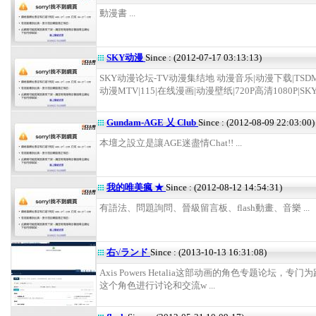
動漫書 ...
SKY动漫
Since : (2012-07-17 03:13:13)
SKY动漫论坛-TV动漫集结地 动漫音乐|动漫下载|TSD
动漫MTV|115|在线漫画|动漫壁纸|720P高清1080P|SKY
Gundam-AGE 乂 Club
Since : (2012-08-09 22:03:00)
本壇之設立是讓AGE迷盡情Chat!! ...
我的唯美瘋 ★
Since : (2012-08-12 14:54:31)
有語法、問題詢問、晉級留言板、flash動畫、音樂 ...
右√ランド
Since : (2013-10-13 16:31:08)
Axis Powers Hetalia这部动画的角色专题论坛，专
这个角色进行讨论和交流w ...