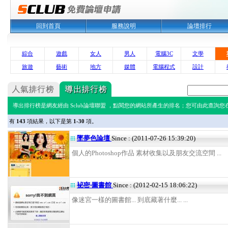
回到首頁
服務說明
論壇排行
綜合
遊戲
女人
男人
電腦3C
文學
旅遊
藝術
地方
媒體
電腦程式
設計
導出排行榜是網友經由 Sclub論壇聯盟 ，點閱您的網站所產生的排名；您可由此查詢您在 
有
143
項結果，以下是第
1-30
項。
墜夢色論壇
Since : (2011-07-26 15:39:20)
個人的Photoshop作品 素材收集以及朋友交流空間 ...
袐密‧圖書館
Since : (2012-02-15 18:06:22)
像迷宮一樣的圖書館... 到底藏著什麼... ...