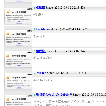
双蛱蝶
Since : (2012-05-12 22:18:43)
~乐趣~ ...
Lucisferre
Since : (2012-05-13 16:37:20)
私人论坛 ...
醉玲珑
Since : (2012-05-14 14:02:34)
私人演绎论坛 ...
love me
Since : (2012-05-14 18:16:57)
how are you ...
※ 佐野ひなこ の 後援会 ❤
Since : (2012-05-16 00:1
日本ツインテール協会公式サイト--最可愛のhinachan~
後援會！頑張ってください！ ...