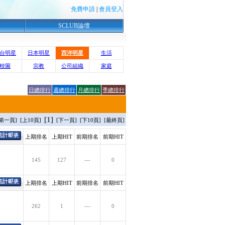
免費申請
|
會員登入
SCLUB論壇
台明星
日本明星
西洋明星
生活
校園
宗教
公司組織
家庭
日總排行
週總排行
月總排行
季總排行
[1]
[第一頁] [上10頁]
[下一頁] [下10頁] [最終頁]
上期排名
上期HIT
前期排名
前期HIT
145
127
---
0
上期排名
上期HIT
前期排名
前期HIT
262
1
---
0