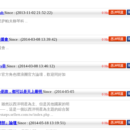
lub
Since : (2013-11-02 21:52:22)
0 Hit
帕夫柳琴科 ...
後援會
Since : (2014-03-08 13:39:42)
0 Hit
...
ers非
Since : (2014-03-08 13:46:12)
0 Hit
engers非官方角色噗浪團官方論壇，歡迎同好加
論是誰，都可以是天上最明
Since : (2014-05-05
0 Hit
，雖然以西洋明星為主、但是其他國家的明
——，這是一個以西洋明星為主題的綜合製
rps.sellers.com.tw/index.php ...
樂部」論壇
Since : (2014-05-18 13:19:51)
0 Hit