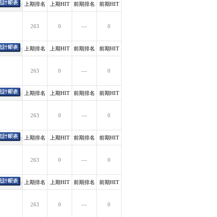
上期排名
上期HIT
前期排名
前期HIT
263
0
---
0
上期排名
上期HIT
前期排名
前期HIT
263
0
---
0
上期排名
上期HIT
前期排名
前期HIT
263
0
---
0
上期排名
上期HIT
前期排名
前期HIT
263
0
---
0
上期排名
上期HIT
前期排名
前期HIT
263
0
---
0