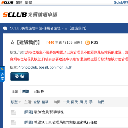
繁體
|
簡體
Sclu
SCLUB免費論壇申請-使用者論壇
» ☆【建議我們】
☆【建議我們】
[
440
主題 / 3159 回復 ]
RSS
版塊介紹:
請各位版主不要將舊帖置頂以免管理員不能看到最新站長的建議，
麻煩各位站長及版主,日後有須要建議事項給管理,請將主題分類清楚以方便管理
版主:
4rphotoclub
,
bossll
,
bonimon
,
无界
發帖
全部
問題
已回答
類型
主題:
全部
精華
|
時間:
一天
兩天
周
月
季
|
熱門
[
問題
]
增加“會員”閒聊版塊
[
問題
]
希望SCLUB管理局能增加版主來執行任務