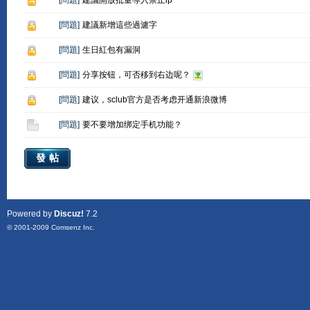
[
問題
]
建議開放批量導入禁止ip
[
問題
]
建議新增這些過濾字
[
問題
]
生日紅包有漏洞
[
問題
]
分享按钮，可否移到右边呢？
[
問題
]
建议，sclub官方是否考虑开通新浪微博
[
問題
]
要不要增加绑定手机功能？
發帖
Powered by
Discuz!
7.2
© 2001-2009
Comsenz Inc.