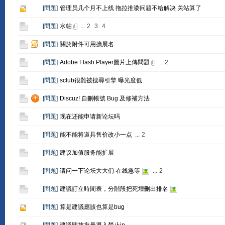
[
問題
]
管理员几个月不上线 拖拉推诿问题不给解决 关站算了
[
問題
]
水帖
...
2
3
4
[
問題
]
關於附件可用擴展名
[
問題
]
Adobe Flash Player圖片上傳問題
...
2
[
問題
]
sclub很難被搜尋引擎 曝光度低
[
問題
]
Discuz! 自刪帳號 Bug 及修補方法
[
問題
]
现在还能申请新论坛吗
[
問題
]
能不能将道具售价改小一点
...
2
[
問題
]
建议加值服务能扩展
[
問題
]
请问一下论坛大大们·在线急等
...
2
[
問題
]
建議訂立時間表，分階段把死壇刪出排名
[
問題
]
算是建議應該也算是bug