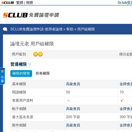
繁體
|
簡體
Sclu
SCLUB免費論壇申請-使用者論壇
» 幫助 » 用戶組權限
論壇元老 用戶組權限
用戶級別
積分起
普通權限
權限的變更
所有權限
基本權限
高級會員
金牌會
閱讀權限
50
70
查看用戶資料
帖子相關
高級會員
金牌會
最大簽名長度
200 字節
300 字
附件相關
高級會員
金牌會