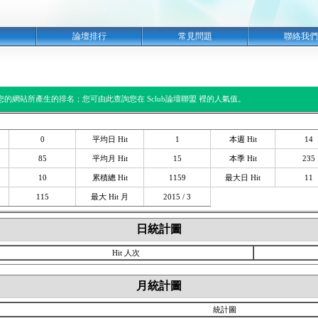
明
論壇排行
常見問題
聯絡我們
閱您的網站所產生的排名；您可由此查詢您在 Sclub論壇聯盟 裡的人氣值。
0
平均日 Hit
1
本週 Hit
14
85
平均月 Hit
15
本季 Hit
235
10
累積總 Hit
1159
最大日 Hit
11
115
最大 Hit 月
2015 / 3
日統計圖
Hit 人次
月統計圖
統計圖