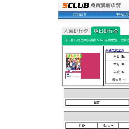
回到首頁
服務說
導出排行榜是網友經由 Sclub論壇聯盟 ，點
兵团战友之家
本日 Hit
本月 Hit
年度 Hit
最大月 Hit
日期
月份
Hit 人次