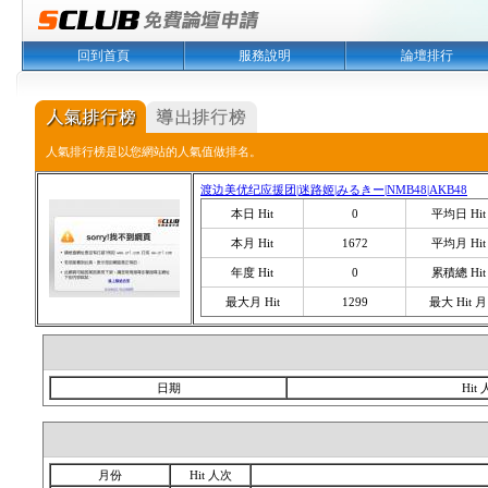
回到首頁
服務說明
論壇排行
人氣排行榜是以您網站的人氣值做排名。
渡边美优纪应援团|迷路姬|みるきー|NMB48|AKB48
本日 Hit
0
平均日 Hit
本月 Hit
1672
平均月 Hit
年度 Hit
0
累積總 Hit
最大月 Hit
1299
最大 Hit 月
日期
Hit
月份
Hit 人次