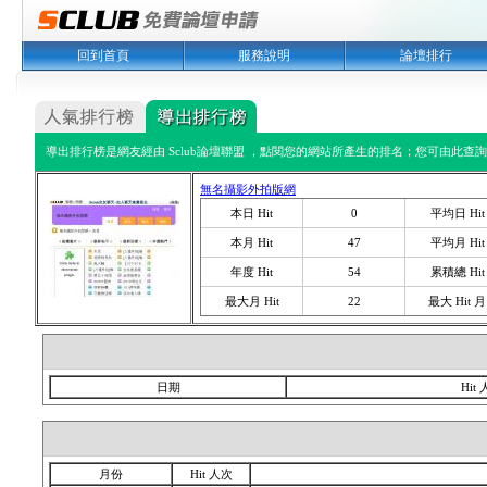
回到首頁
服務說明
論壇排行
導出排行榜是網友經由 Sclub論壇聯盟 ，點閱您的網站所產生的排名；您可由此查詢您
無名攝影外拍版網
本日 Hit
0
平均日 Hit
本月 Hit
47
平均月 Hit
年度 Hit
54
累積總 Hit
最大月 Hit
22
最大 Hit 月
日期
Hit
月份
Hit 人次