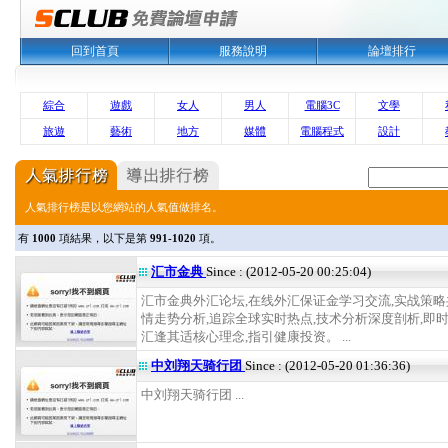
回到首頁
服務說明
論壇排行
綜合
遊戲
女人
男人
電腦3C
文學
旅遊
藝術
地方
媒體
電腦程式
設計
人氣排行榜是以您網站的人氣值做排名。
有
1000
項結果，以下是第
991-1020
項。
汇市金典
Since : (2012-05-20 00:25:04)
汇市金典外汇论坛,在线外汇保证金学习交流,实战策
情走势分析,追踪全球实时热点,技术分析深度剖析,即时
汇逢其适核心理念,指引健康投资。 ...
中刘翔天骑行团
Since : (2012-05-20 01:36:36)
中刘翔天骑行团 ...